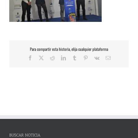
Para compartir esta historia, elija cualquier plataforma
Facebook
X
Reddit
LinkedIn
Tumblr
Pinterest
Vk
Correo
electrónico
BUSCAR NOTICIA