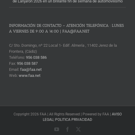
de Lanjarón 2026 en un brillante fin de semana de automovilismo
INFORMACIÓN DE CONTACTO – ATENCIÓN TELEFÓNICA : LUNES
A VIERNES DE 9:00 A 14:00 | FAA@FAA.NET
C/ Sto. Domingo, nº 22 Local 1- Edif. Almería , 11402 Jerez de la
Frontera, (Cádiz)
Teléfono:
956 038 586
Fax:
956 038 587
Email:
faa@faa.net
Web:
www.faa.net
Copyright 2026 FAA | All Rights Reserved | Powered by FAA |
AVISO
LEGAL
|
POLITICA PRIVACIDAD
YouTube
Facebook
X