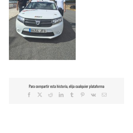
Para compartir esta historia, elija cualquier plataforma
Facebook
X
Reddit
LinkedIn
Tumblr
Pinterest
Vk
Correo
electrónico