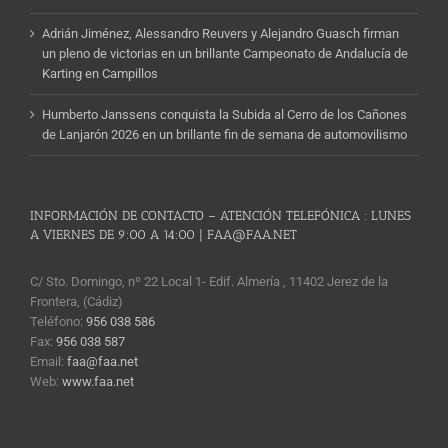
Adrián Jiménez, Alessandro Reuvers y Alejandro Guasch firman
un pleno de victorias en un brillante Campeonato de Andalucía de
Karting en Campillos
Humberto Janssens conquista la Subida al Cerro de los Cañones
de Lanjarón 2026 en un brillante fin de semana de automovilismo
INFORMACIÓN DE CONTACTO – ATENCIÓN TELEFÓNICA : LUNES
A VIERNES DE 9:00 A 14:00 | FAA@FAA.NET
C/ Sto. Domingo, nº 22 Local 1- Edif. Almería , 11402 Jerez de la
Frontera, (Cádiz)
Teléfono:
956 038 586
Fax:
956 038 587
Email:
faa@faa.net
Web:
www.faa.net