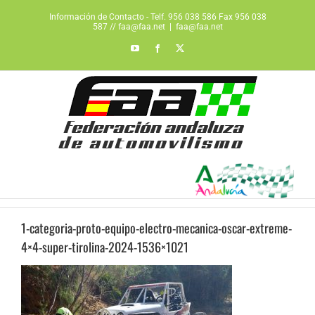
Saltar
Información de Contacto - Telf. 956 038 586 Fax 956 038
al
587 // faa@faa.net
|
faa@faa.net
contenido
YouTube
Facebook
X
1-categoria-proto-equipo-electro-mecanica-oscar-extreme-
4×4-super-tirolina-2024-1536×1021