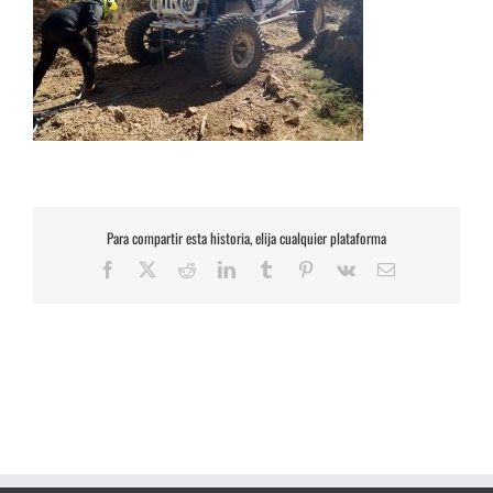
Para compartir esta historia, elija cualquier plataforma
Facebook
X
Reddit
LinkedIn
Tumblr
Pinterest
Vk
Correo
electrónico