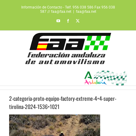
Saltar
Información de Contacto - Telf. 956 038 586 Fax 956 038
al
587 // faa@faa.net
|
faa@faa.net
contenido
YouTube
Facebook
X
2-categoria-proto-equipo-factory-extreme-4×4-super-
tirolina-2024-1536×1021