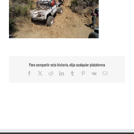
Para compartir esta historia, elija cualquier plataforma
Facebook
X
Reddit
LinkedIn
Tumblr
Pinterest
Vk
Correo
electrónico