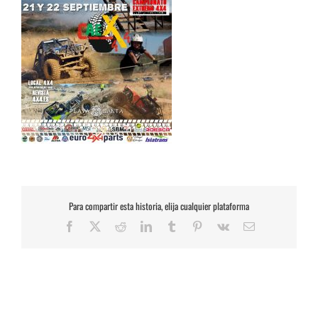
Para compartir esta historia, elija cualquier plataforma
Facebook
X
Reddit
LinkedIn
Tumblr
Pinterest
Vk
Correo
electrónico