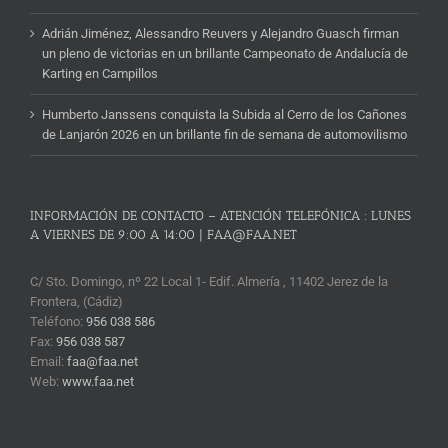
Adrián Jiménez, Alessandro Reuvers y Alejandro Guasch firman
un pleno de victorias en un brillante Campeonato de Andalucía de
Karting en Campillos
Humberto Janssens conquista la Subida al Cerro de los Cañones
de Lanjarón 2026 en un brillante fin de semana de automovilismo
INFORMACIÓN DE CONTACTO – ATENCIÓN TELEFÓNICA : LUNES
A VIERNES DE 9:00 A 14:00 | FAA@FAA.NET
C/ Sto. Domingo, nº 22 Local 1- Edif. Almería , 11402 Jerez de la
Frontera, (Cádiz)
Teléfono:
956 038 586
Fax:
956 038 587
Email:
faa@faa.net
Web:
www.faa.net