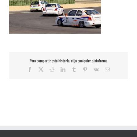
Para compartir esta historia, elija cualquier plataforma
Facebook
X
Reddit
LinkedIn
Tumblr
Pinterest
Vk
Correo
electrónico