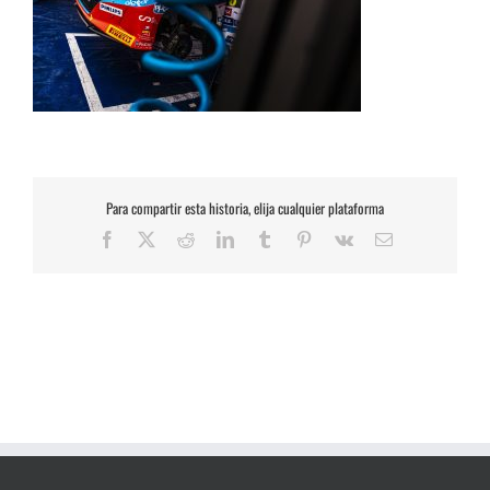
Para compartir esta historia, elija cualquier plataforma
Facebook
X
Reddit
LinkedIn
Tumblr
Pinterest
Vk
Correo
electrónico