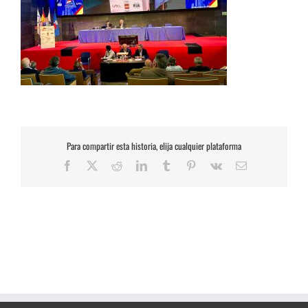
Para compartir esta historia, elija cualquier plataforma
Facebook
X
Reddit
LinkedIn
Tumblr
Pinterest
Vk
Correo
electrónico