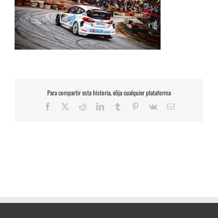
Para compartir esta historia, elija cualquier plataforma
Facebook
X
Reddit
LinkedIn
Tumblr
Pinterest
Vk
Correo
electrónico