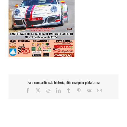
Para compartir esta historia, elija cualquier plataforma
Facebook
X
Reddit
LinkedIn
Tumblr
Pinterest
Vk
Correo
electrónico