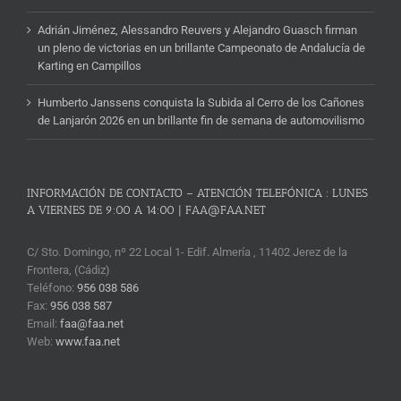
Adrián Jiménez, Alessandro Reuvers y Alejandro Guasch firman
un pleno de victorias en un brillante Campeonato de Andalucía de
Karting en Campillos
Humberto Janssens conquista la Subida al Cerro de los Cañones
de Lanjarón 2026 en un brillante fin de semana de automovilismo
INFORMACIÓN DE CONTACTO – ATENCIÓN TELEFÓNICA : LUNES
A VIERNES DE 9:00 A 14:00 | FAA@FAA.NET
C/ Sto. Domingo, nº 22 Local 1- Edif. Almería , 11402 Jerez de la
Frontera, (Cádiz)
Teléfono:
956 038 586
Fax:
956 038 587
Email:
faa@faa.net
Web:
www.faa.net