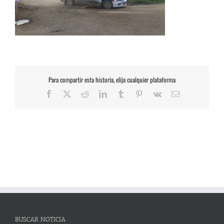
Para compartir esta historia, elija cualquier plataforma
Facebook
X
Reddit
LinkedIn
Tumblr
Pinterest
Vk
Correo
electrónico
BUSCAR NOTICIA