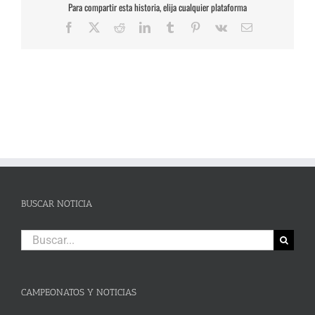
Para compartir esta historia, elija cualquier plataforma
Facebook
X
Reddit
LinkedIn
Tumblr
Pinterest
Vk
Correo
electrónico
BUSCAR NOTICIA
Buscar:
CAMPEONATOS Y NOTICIAS