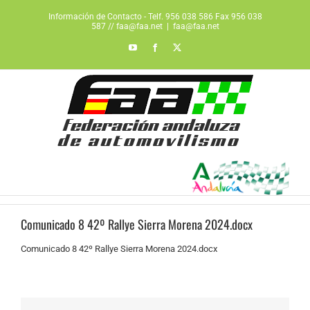
Saltar
Información de Contacto - Telf. 956 038 586 Fax 956 038
al
587 // faa@faa.net
|
faa@faa.net
contenido
YouTube
Facebook
X
Comunicado 8 42º Rallye Sierra Morena 2024.docx
Comunicado 8 42º Rallye Sierra Morena 2024.docx