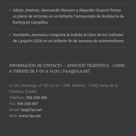
Adrián Jiménez, Alessandro Reuvers y Alejandro Guasch firman
un pleno de victorias en un brillante Campeonato de Andalucía de
Karting en Campillos
Humberto Janssens conquista la Subida al Cerro de los Cañones
de Lanjarón 2026 en un brillante fin de semana de automovilismo
INFORMACIÓN DE CONTACTO – ATENCIÓN TELEFÓNICA : LUNES
A VIERNES DE 9:00 A 14:00 | FAA@FAA.NET
C/ Sto. Domingo, nº 22 Local 1- Edif. Almería , 11402 Jerez de la
Frontera, (Cádiz)
Teléfono:
956 038 586
Fax:
956 038 587
Email:
faa@faa.net
Web:
www.faa.net