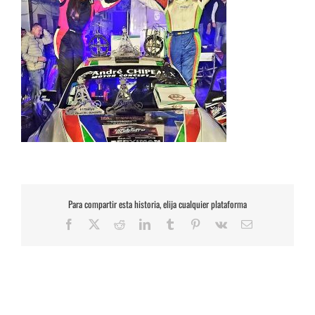
Para compartir esta historia, elija cualquier plataforma
Facebook
X
Reddit
LinkedIn
Tumblr
Pinterest
Vk
Correo
electrónico