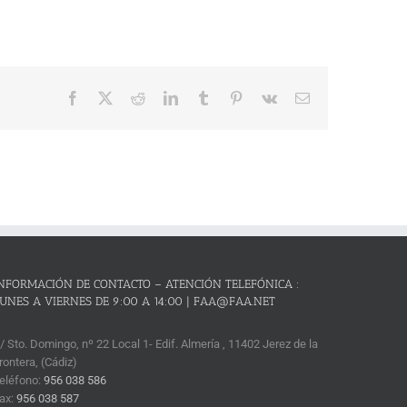
Facebook
X
Reddit
LinkedIn
Tumblr
Pinterest
Vk
Correo
electrónico
NFORMACIÓN DE CONTACTO – ATENCIÓN TELEFÓNICA :
UNES A VIERNES DE 9:00 A 14:00 | FAA@FAA.NET
/ Sto. Domingo, nº 22 Local 1- Edif. Almería , 11402 Jerez de la
rontera, (Cádiz)
eléfono:
956 038 586
ax:
956 038 587