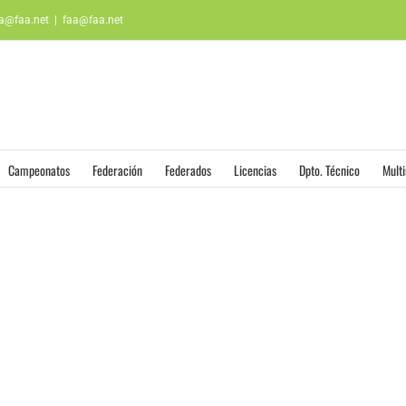
aa@faa.net
|
faa@faa.net
Campeonatos
Federación
Federados
Licencias
Dpto. Técnico
Mult