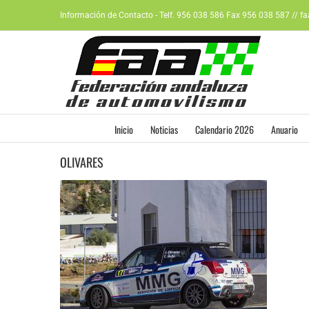
Saltar
Información de Contacto - Telf. 956 038 586 Fax 956 038 587 // f
al
contenido
Inicio
Noticias
Calendario 2026
Anuario
OLIVARES