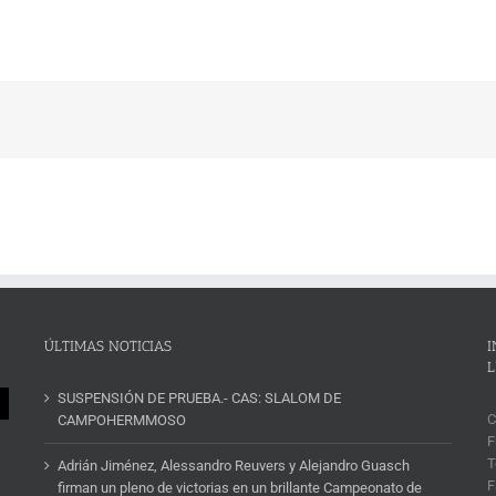
ÚLTIMAS NOTICIAS
I
L
SUSPENSIÓN DE PRUEBA.- CAS: SLALOM DE
C
CAMPOHERMMOSO
F
T
Adrián Jiménez, Alessandro Reuvers y Alejandro Guasch
F
firman un pleno de victorias en un brillante Campeonato de