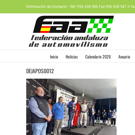
Saltar
Información de Contacto - Telf. 956 038 586 Fax 956 038 587 // f
al
contenido
Inicio
Noticias
Calendario 2026
Anuario
DEJAPOS0012