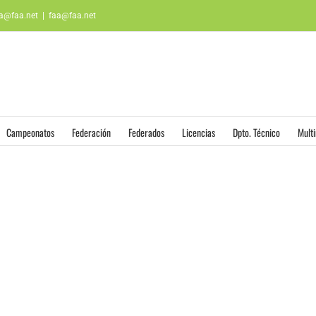
aa@faa.net
|
faa@faa.net
Campeonatos
Federación
Federados
Licencias
Dpto. Técnico
Mult