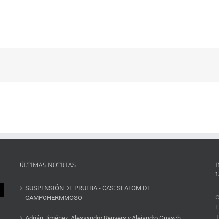
ÚLTIMAS NOTICIAS
I
L
SUSPENSIÓN DE PRUEBA.- CAS: SLALOM DE
C
CAMPOHERMMOSO
F
T
Adrián Jiménez, Alessandro Reuvers y Alejandro Guasch