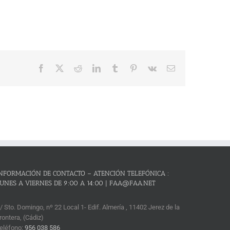
Facebook
X
Reddit
LinkedIn
Tumblr
Pinterest
Vk
Correo
electrónico
NFORMACIÓN DE CONTACTO – ATENCIÓN TELEFÓNICA :
UNES A VIERNES DE 9:00 A 14:00 | FAA@FAA.NET
/ Sto. Domingo, nº 22 Local 1- Edif. Almería , 11402 Jerez de la
rontera, (Cádiz)
eléfono:
956 038 586