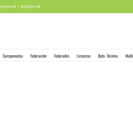
aa@faa.net
|
faa@faa.net
Campeonatos
Federación
Federados
Licencias
Dpto. Técnico
Mult