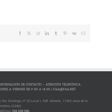
Facebook
X
Reddit
LinkedIn
Tumblr
Pinterest
Vk
Correo
electrónico
NFORMACIÓN DE CONTACTO – ATENCIÓN TELEFÓNICA :
UNES A VIERNES DE 9:00 A 14:00 | FAA@FAA.NET
/ Sto. Domingo, nº 22 Local 1- Edif. Almería , 11402 Jerez de la
rontera, (Cádiz)
eléfono:
956 038 586