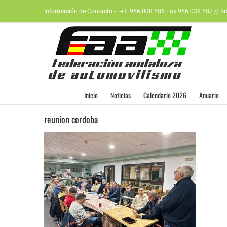
Saltar
Información de Contacto - Telf. 956 038 586 Fax 956 038 587 // f
al
contenido
Inicio
Noticias
Calendario 2026
Anuario
reunion cordoba