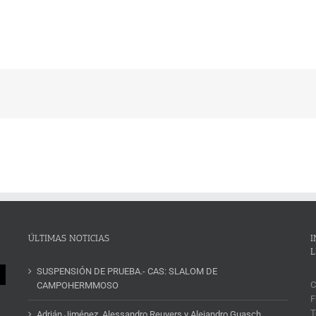
ÚLTIMAS NOTICIAS
I
L
SUSPENSIÓN DE PRUEBA.- CAS: SLALOM DE
C
CAMPOHERMMOSO
F
T
Adrián Jiménez, Alessandro Reuvers y Alejandro Guasch