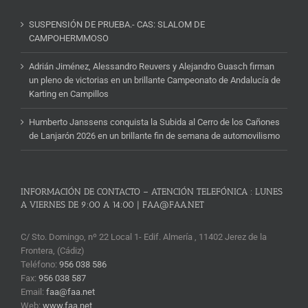
SUSPENSIÓN DE PRUEBA.- CAS: SLALOM DE
CAMPOHERMMOSO
Adrián Jiménez, Alessandro Reuvers y Alejandro Guasch firman
un pleno de victorias en un brillante Campeonato de Andalucía de
Karting en Campillos
Humberto Janssens conquista la Subida al Cerro de los Cañones
de Lanjarón 2026 en un brillante fin de semana de automovilismo
INFORMACIÓN DE CONTACTO – ATENCIÓN TELEFÓNICA : LUNES
A VIERNES DE 9:00 A 14:00 | FAA@FAA.NET
C/ Sto. Domingo, nº 22 Local 1- Edif. Almería , 11402 Jerez de la
Frontera, (Cádiz)
Teléfono:
956 038 586
Fax:
956 038 587
Email:
faa@faa.net
Web:
www.faa.net