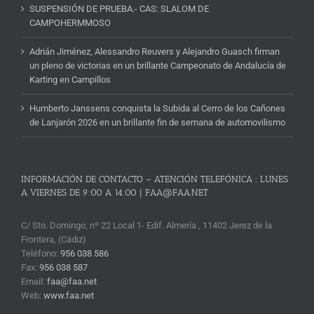
SUSPENSIÓN DE PRUEBA.- CAS: SLALOM DE
CAMPOHERMMOSO
Adrián Jiménez, Alessandro Reuvers y Alejandro Guasch firman
un pleno de victorias en un brillante Campeonato de Andalucía de
Karting en Campillos
Humberto Janssens conquista la Subida al Cerro de los Cañones
de Lanjarón 2026 en un brillante fin de semana de automovilismo
INFORMACIÓN DE CONTACTO – ATENCIÓN TELEFÓNICA : LUNES
A VIERNES DE 9:00 A 14:00 | FAA@FAA.NET
C/ Sto. Domingo, nº 22 Local 1- Edif. Almería , 11402 Jerez de la
Frontera, (Cádiz)
Teléfono:
956 038 586
Fax:
956 038 587
Email:
faa@faa.net
Web:
www.faa.net