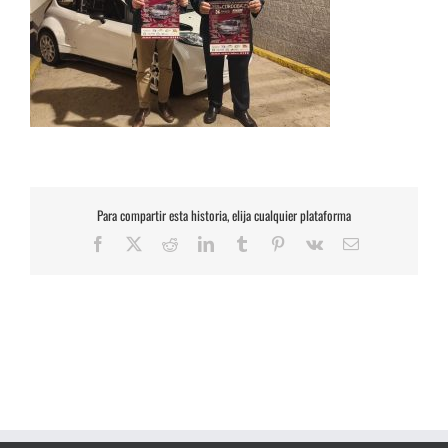
Para compartir esta historia, elija cualquier plataforma
Facebook
X
Reddit
LinkedIn
Tumblr
Pinterest
Vk
Correo
electrónico