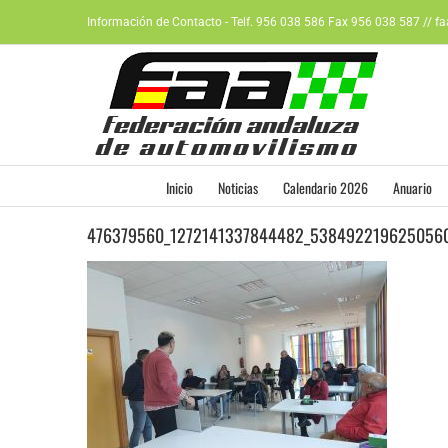
Saltar
Información de Contacto - Telf. 956 038 586 Fax 956 038 587 // f
al
contenido
Inicio
Noticias
Calendario 2026
Anuario
476379560_1272141337844482_538492219625056