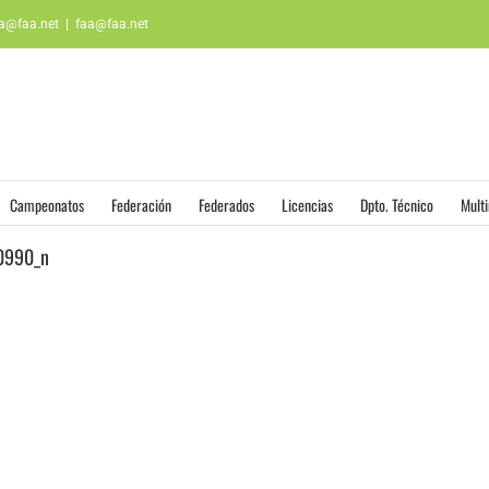
aa@faa.net
|
faa@faa.net
Campeonatos
Federación
Federados
Licencias
Dpto. Técnico
Mult
0990_n