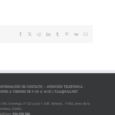
Facebook
X
Reddit
LinkedIn
Tumblr
Pinterest
Vk
Correo
electrónico
NFORMACIÓN DE CONTACTO – ATENCIÓN TELEFÓNICA :
UNES A VIERNES DE 9:00 A 14:00 | FAA@FAA.NET
/ Sto. Domingo, nº 22 Local 1- Edif. Almería , 11402 Jerez de la
rontera, (Cádiz)
eléfono:
956 038 586