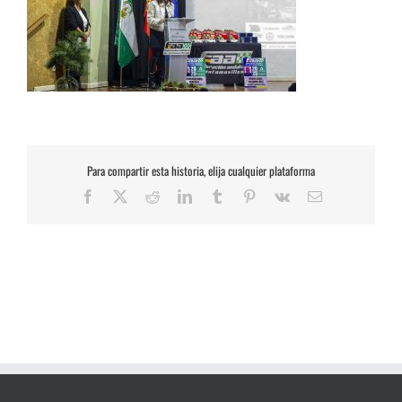
Para compartir esta historia, elija cualquier plataforma
Facebook
X
Reddit
LinkedIn
Tumblr
Pinterest
Vk
Correo
electrónico