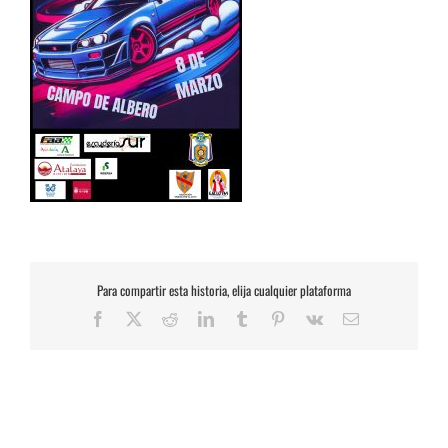
Para compartir esta historia, elija cualquier plataforma
Facebook
X
Reddit
LinkedIn
Tumblr
Pinterest
Vk
Correo
electrónico