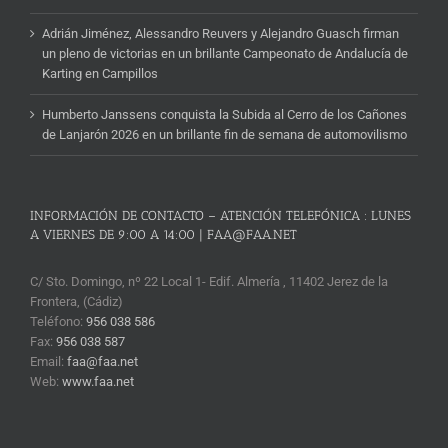
Adrián Jiménez, Alessandro Reuvers y Alejandro Guasch firman
un pleno de victorias en un brillante Campeonato de Andalucía de
Karting en Campillos
Humberto Janssens conquista la Subida al Cerro de los Cañones
de Lanjarón 2026 en un brillante fin de semana de automovilismo
INFORMACIÓN DE CONTACTO – ATENCIÓN TELEFÓNICA : LUNES
A VIERNES DE 9:00 A 14:00 | FAA@FAA.NET
C/ Sto. Domingo, nº 22 Local 1- Edif. Almería , 11402 Jerez de la
Frontera, (Cádiz)
Teléfono:
956 038 586
Fax:
956 038 587
Email:
faa@faa.net
Web:
www.faa.net