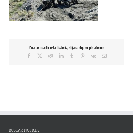
Para compartir esta historia, elija cualquier plataforma
Facebook
X
Reddit
LinkedIn
Tumblr
Pinterest
Vk
Correo
electrónico
BUSCAR NOTICIA