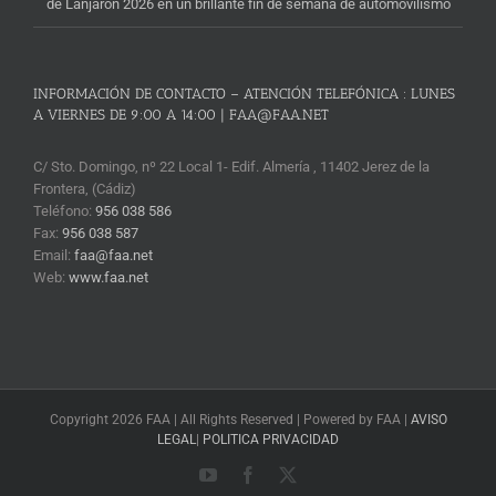
de Lanjarón 2026 en un brillante fin de semana de automovilismo
INFORMACIÓN DE CONTACTO – ATENCIÓN TELEFÓNICA : LUNES
A VIERNES DE 9:00 A 14:00 | FAA@FAA.NET
C/ Sto. Domingo, nº 22 Local 1- Edif. Almería , 11402 Jerez de la
Frontera, (Cádiz)
Teléfono:
956 038 586
Fax:
956 038 587
Email:
faa@faa.net
Web:
www.faa.net
Copyright 2026 FAA | All Rights Reserved | Powered by FAA |
AVISO
LEGAL
|
POLITICA PRIVACIDAD
YouTube
Facebook
X