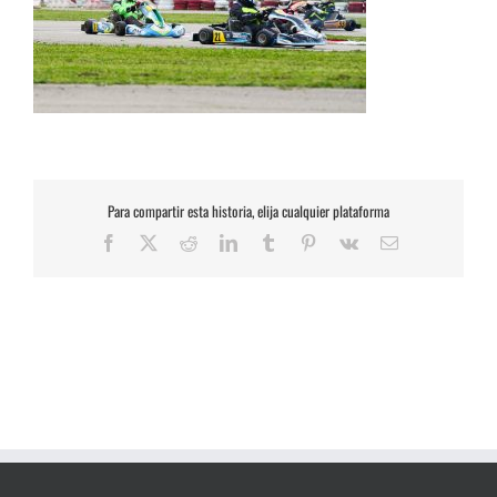
Para compartir esta historia, elija cualquier plataforma
Facebook
X
Reddit
LinkedIn
Tumblr
Pinterest
Vk
Correo
electrónico