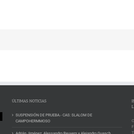
ÚLTIMAS NOTICIAS
I
L
SUSPENSIÓN DE PRUEBA.- CAS: SLALOM DE
C
CAMPOHERMMOSO
F
T
Adrián Jiménez, Alessandro Reuvers y Alejandro Guasch