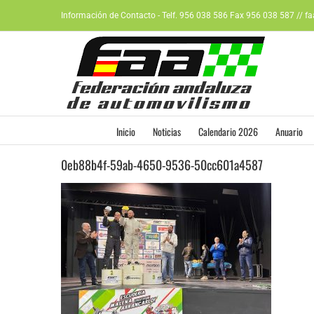
Saltar
Información de Contacto - Telf. 956 038 586 Fax 956 038 587 // f
al
contenido
Inicio
Noticias
Calendario 2026
Anuario
0eb88b4f-59ab-4650-9536-50cc601a4587