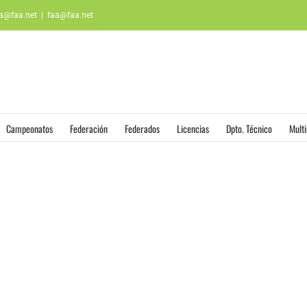
aa@faa.net
|
faa@faa.net
Campeonatos
Federación
Federados
Licencias
Dpto. Técnico
Mult