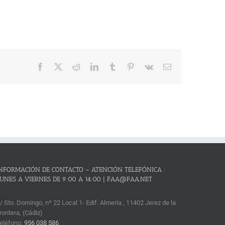
Facebook
X
Reddit
LinkedIn
Tumblr
Pinterest
Vk
Correo
electrónico
NFORMACIÓN DE CONTACTO – ATENCIÓN TELEFÓNICA :
UNES A VIERNES DE 9:00 A 14:00 | FAA@FAA.NET
/ Sto. Domingo, nº 22 Local 1- Edif. Almería , 11402 Jerez de la
rontera, (Cádiz)
eléfono:
956 038 586