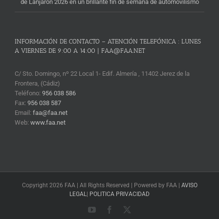
de Lanjarón 2026 en un brillante fin de semana de automovilismo
INFORMACIÓN DE CONTACTO – ATENCIÓN TELEFÓNICA : LUNES
A VIERNES DE 9:00 A 14:00 | FAA@FAA.NET
C/ Sto. Domingo, nº 22 Local 1- Edif. Almería , 11402 Jerez de la
Frontera, (Cádiz)
Teléfono:
956 038 586
Fax:
956 038 587
Email:
faa@faa.net
Web:
www.faa.net
Copyright 2026 FAA | All Rights Reserved | Powered by FAA |
AVISO
LEGAL
|
POLITICA PRIVACIDAD
YouTube
Facebook
X