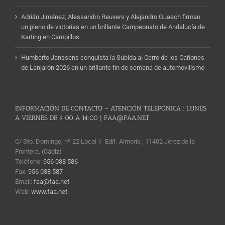
Adrián Jiménez, Alessandro Reuvers y Alejandro Guasch firman
un pleno de victorias en un brillante Campeonato de Andalucía de
Karting en Campillos
Humberto Janssens conquista la Subida al Cerro de los Cañones
de Lanjarón 2026 en un brillante fin de semana de automovilismo
INFORMACIÓN DE CONTACTO – ATENCIÓN TELEFÓNICA : LUNES
A VIERNES DE 9:00 A 14:00 | FAA@FAA.NET
C/ Sto. Domingo, nº 22 Local 1- Edif. Almería , 11402 Jerez de la
Frontera, (Cádiz)
Teléfono:
956 038 586
Fax:
956 038 587
Email:
faa@faa.net
Web:
www.faa.net