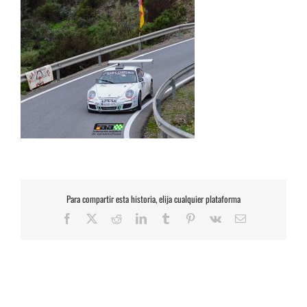
Para compartir esta historia, elija cualquier plataforma
Facebook
X
Reddit
LinkedIn
Tumblr
Pinterest
Vk
Correo
electrónico