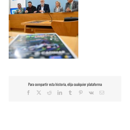
Para compartir esta historia, elija cualquier plataforma
Facebook
X
Reddit
LinkedIn
Tumblr
Pinterest
Vk
Correo
electrónico