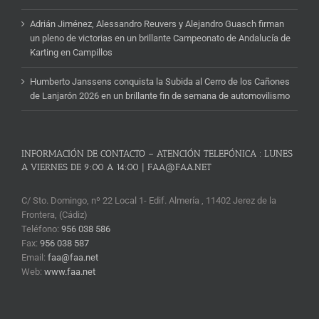
Adrián Jiménez, Alessandro Reuvers y Alejandro Guasch firman
un pleno de victorias en un brillante Campeonato de Andalucía de
Karting en Campillos
Humberto Janssens conquista la Subida al Cerro de los Cañones
de Lanjarón 2026 en un brillante fin de semana de automovilismo
INFORMACIÓN DE CONTACTO – ATENCIÓN TELEFÓNICA : LUNES
A VIERNES DE 9:00 A 14:00 | FAA@FAA.NET
C/ Sto. Domingo, nº 22 Local 1- Edif. Almería , 11402 Jerez de la
Frontera, (Cádiz)
Teléfono:
956 038 586
Fax:
956 038 587
Email:
faa@faa.net
Web:
www.faa.net