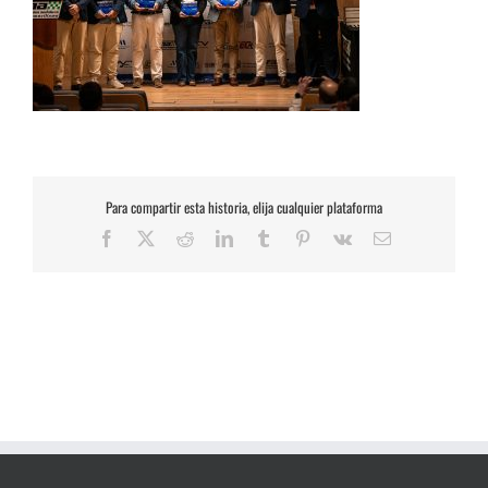
Para compartir esta historia, elija cualquier plataforma
Facebook
X
Reddit
LinkedIn
Tumblr
Pinterest
Vk
Correo
electrónico