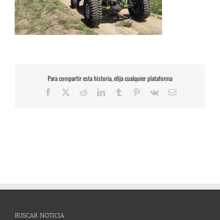
Para compartir esta historia, elija cualquier plataforma
Facebook
X
Reddit
LinkedIn
Tumblr
Pinterest
Vk
Correo
electrónico
BUSCAR NOTICIA