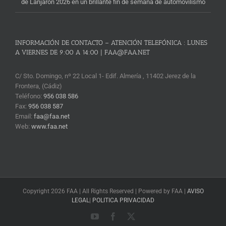
de Lanjarón 2026 en un brillante fin de semana de automovilismo
INFORMACIÓN DE CONTACTO – ATENCIÓN TELEFÓNICA : LUNES
A VIERNES DE 9:00 A 14:00 | FAA@FAA.NET
C/ Sto. Domingo, nº 22 Local 1- Edif. Almería , 11402 Jerez de la
Frontera, (Cádiz)
Teléfono:
956 038 586
Fax:
956 038 587
Email:
faa@faa.net
Web:
www.faa.net
Copyright 2026 FAA | All Rights Reserved | Powered by FAA |
AVISO
LEGAL
|
POLITICA PRIVACIDAD
YouTube
Facebook
X