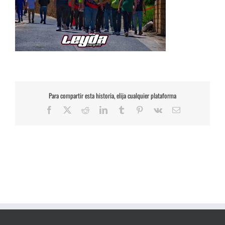
Para compartir esta historia, elija cualquier plataforma
Facebook
X
Reddit
LinkedIn
Tumblr
Pinterest
Vk
Correo
electrónico