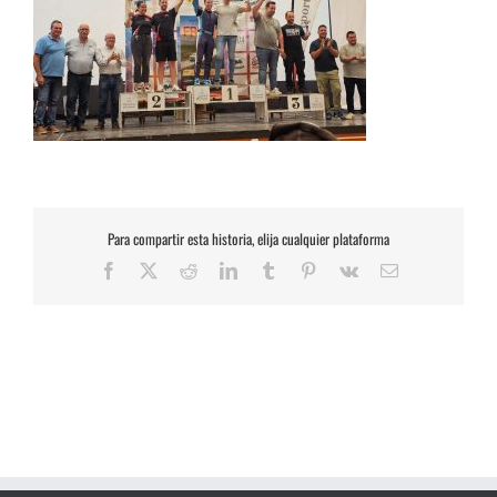
Para compartir esta historia, elija cualquier plataforma
Facebook
X
Reddit
LinkedIn
Tumblr
Pinterest
Vk
Correo
electrónico