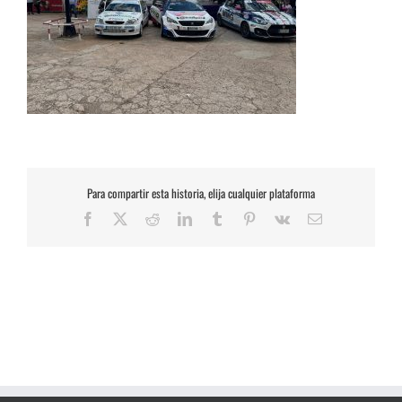
Para compartir esta historia, elija cualquier plataforma
Facebook
X
Reddit
LinkedIn
Tumblr
Pinterest
Vk
Correo
electrónico