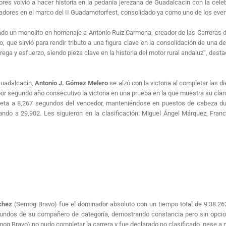
tores volvió a hacer historia en la pedanía jerezana de Guadalcacín con la ce
tadores en el marco del II Guadamotorfest, consolidado ya como uno de los even
do un monolito en homenaje a Antonio Ruiz Carmona, creador de las Carreras 
que sirvió para rendir tributo a una figura clave en la consolidación de una d
ga y esfuerzo, siendo pieza clave en la historia del motor rural andaluz”, dest
 Guadalcacín,
Antonio J. Gómez Melero
se alzó con la victoria al completar las d
or segundo año consecutivo la victoria en una prueba en la que muestra su clar
meta a 8,267 segundos del vencedor, manteniéndose en puestos de cabeza dur
ando a 29,902. Les siguieron en la clasificación: Miguel Ángel Márquez, Fra
chez
(Semog Bravo) fue el dominador absoluto con un tiempo total de 9:38.262
gundos de su compañero de categoría, demostrando constancia pero sin opcion
emog Bravo) no pudo completar la carrera y fue declarado no clasificado, pese 