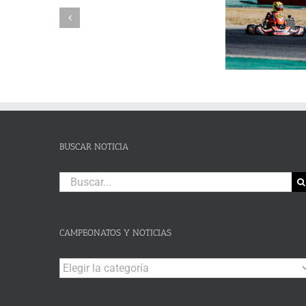
DE
Reuvers y Alejandro Guasch
Humberto 
PRUEBA.-
firman un pleno de victorias en
Subida al
CAS:
un brillante Campeonato de
de Lanjaró
SLALOM
Andalucía de Karting en
fin de se
DE
Campillos
CAMPOHERMMOSO
BUSCAR NOTICIA
Buscar:
CAMPEONATOS Y NOTICIAS
Campeonatos
y
Noticias