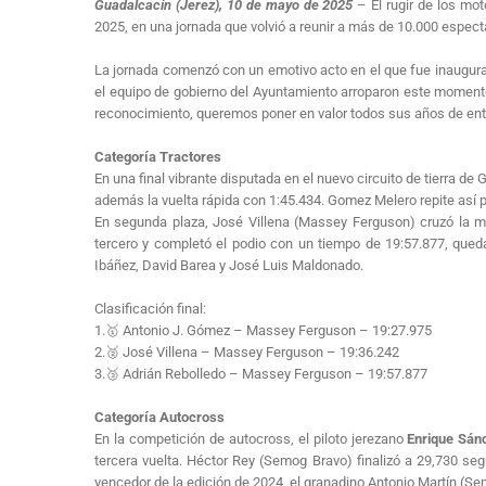
Guadalcacín (Jerez), 10 de mayo de 2025
– El rugir de los mo
2025, en una jornada que volvió a reunir a más de 10.000 espec
La jornada comenzó con un emotivo acto en el que fue inaugura
el equipo de gobierno del Ayuntamiento arroparon este momento, 
reconocimiento, queremos poner en valor todos sus años de entre
Categoría Tractores
En una final vibrante disputada en el nuevo circuito de tierra de
además la vuelta rápida con 1:45.434. Gomez Melero repite así p
En segunda plaza, José Villena (Massey Ferguson) cruzó la 
tercero y completó el podio con un tiempo de 19:57.877, qued
Ibáñez, David Barea y José Luis Maldonado.
Clasificación final:
1.🥇 Antonio J. Gómez – Massey Ferguson – 19:27.975
2.🥈 José Villena – Massey Ferguson – 19:36.242
3.🥉 Adrián Rebolledo – Massey Ferguson – 19:57.877
Categoría Autocross
En la competición de autocross, el piloto jerezano
Enrique Sán
tercera vuelta. Héctor Rey (Semog Bravo) finalizó a 29,730 se
vencedor de la edición de 2024, el granadino Antonio Martín (S