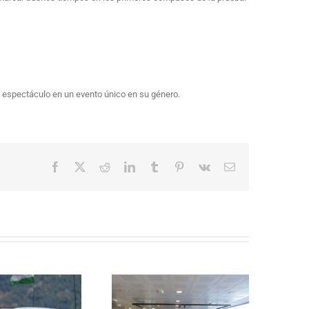
y espectáculo en un evento único en su género.
Facebook
X
Reddit
LinkedIn
Tumblr
Pinterest
Vk
Correo
electrónico
La Subida al Cerro de los