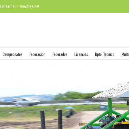
aa@faa.net
|
faa@faa.net
Campeonatos
Federación
Federados
Licencias
Dpto. Técnico
Mult