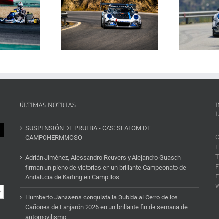
Janssens conquista la
La Subida al Cerro de los
 Cerro de los Cañones
p
Cañones levanta hoy el telón con
n 2026 en un brillante
ins
un cartel de lujo
mana de automovilismo
ÚLTIMAS NOTICIAS
I
L
SUSPENSIÓN DE PRUEBA.- CAS: SLALOM DE
C
CAMPOHERMMOSO
F
T
Adrián Jiménez, Alessandro Reuvers y Alejandro Guasch
F
firman un pleno de victorias en un brillante Campeonato de
E
Andalucía de Karting en Campillos
Humberto Janssens conquista la Subida al Cerro de los
Cañones de Lanjarón 2026 en un brillante fin de semana de
automovilismo