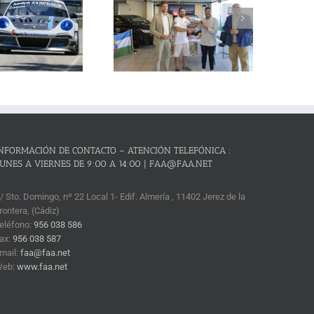
Cañones – Lanjarón 2026 se
resenta con lleno absoluto de
critos y el reto de revalidar su
condición de mejor prueba
andaluza de montaña
NFORMACIÓN DE CONTACTO – ATENCIÓN TELEFÓNICA :
UNES A VIERNES DE 9:00 A 14:00 | FAA@FAA.NET
/ Sto. Domingo, nº 22 Local 1- Edif. Almería , 11402 Jerez de la
rontera, (Cádiz)
eléfono:
956 038 586
ax:
956 038 587
mail:
faa@faa.net
Web:
www.faa.net