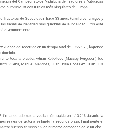
lebración del Campeonato de Andalucía de Tractores y Autocross
tos automovilísticos rurales más singulares de Europa.
de Tractores de Guadalcacín hace 33 años. Familiares, amigos y
e las señas de identidad más queridas de la localidad. “Con este
acó el Ayuntamiento.
iez vueltas del recorrido en un tiempo total de 19:27.975, logrando
o dominio.
ante toda la prueba. Adrián Rebolledo (Massey Ferguson) fue
ncisco Villena, Manuel Mendoza, Juan José González, Juan Luis
, firmando además la vuelta más rápida en 1:10.213 durante la
es reales de victoria sellando la segunda plaza. Finalmente el
a marcar buenos tiempos en los primeros compases de la prueba.