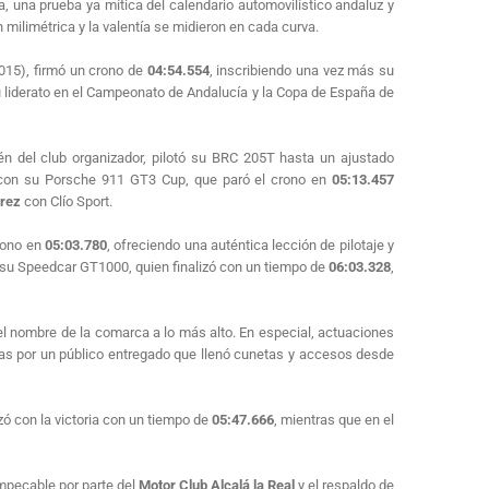
, una prueba ya mítica del calendario automovilístico andaluz y
 milimétrica y la valentía se midieron en cada curva.
2015), firmó un crono de
04:54.554
, inscribiendo una vez más su
su liderato en el Campeonato de Andalucía y la Copa de España de
én del club organizador, pilotó su BRC 205T hasta un ajustado
 con su Porsche 911 GT3 Cup, que paró el crono en
05:13.457
rrez
con Clío Sport.
rono en
05:03.780
, ofreciendo una auténtica lección de pilotaje y
 su Speedcar GT1000, quien finalizó con un tiempo de
06:03.328
,
 el nombre de la comarca a lo más alto. En especial, actuaciones
s por un público entregado que llenó cunetas y accesos desde
zó con la victoria con un tiempo de
05:47.666
, mientras que en el
impecable por parte del
Motor Club Alcalá la Real
y el respaldo de