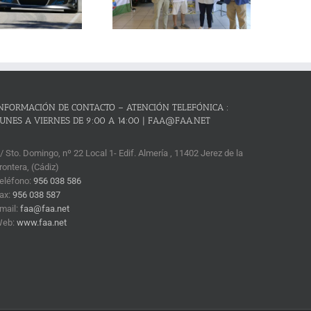
condición de mejor prueba
andaluza de montaña
NFORMACIÓN DE CONTACTO – ATENCIÓN TELEFÓNICA :
UNES A VIERNES DE 9:00 A 14:00 | FAA@FAA.NET
/ Sto. Domingo, nº 22 Local 1- Edif. Almería , 11402 Jerez de la
rontera, (Cádiz)
eléfono:
956 038 586
ax:
956 038 587
mail:
faa@faa.net
Web:
www.faa.net