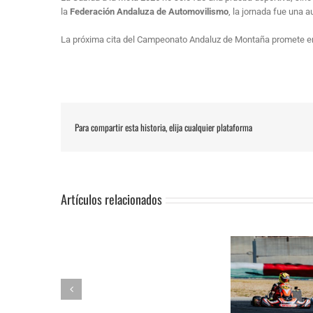
la
Federación Andaluza de Automovilismo
, la jornada fue una 
La próxima cita del Campeonato Andaluz de Montaña promete emoc
Para compartir esta historia, elija cualquier plataforma
Artículos relacionados
SUSPENSIÓN
Adrián Jiménez, Alessandro
DE
Reuvers y Alejandro Guasch
Humberto 
PRUEBA.-
firman un pleno de victorias en
Subida al
CAS:
un brillante Campeonato de
de Lanjaró