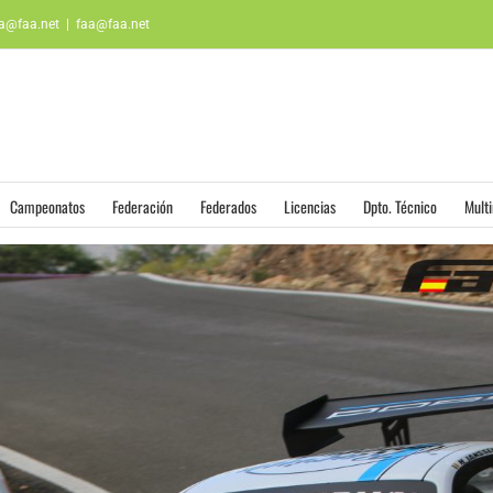
aa@faa.net
|
faa@faa.net
Campeonatos
Federación
Federados
Licencias
Dpto. Técnico
Mult