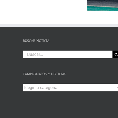
SLALOM
Andalucía de Karting en
fin de se
DE
Campillos
CAMPOHERMMOSO
BUSCAR NOTICIA
Buscar:
CAMPEONATOS Y NOTICIAS
Campeonatos
y
Noticias