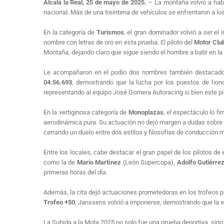
Alcalá la Real, 25 de mayo de 2025.
– La montaña volvió a habl
nacional. Más de una treintena de vehículos se enfrentaron a los
En la categoría de
Turismos
, el gran dominador volvió a ser el
nombre con letras de oro en esta prueba. El piloto del
Motor Club
Montaña, dejando claro que sigue siendo el hombre a batir en l
Le acompañaron en el podio dos nombres también destacados
04:56.693
, demostrando que la lucha por los puestos de hono
representando al equipo José Gomera Autoracing si bien este pilo
En la vertiginosa categoría de
Monoplazas
, el espectáculo lo fi
aerodinámica pura. Su actuación no dejó margen a dudas sobre su
cerrando un duelo entre dos estilos y filosofías de conducción m
Entre los locales, cabe destacar el gran papel de los pilotos 
como la de
Mario Martínez
(León Supercopa),
Adolfo Gutiérre
primeras horas del día.
Además, la cita dejó actuaciones prometedoras en los trofeos pa
Trofeo +50
, Janssens volvió a imponerse, demostrando que la e
La Subida a la Mota 2025 no solo fue una prueba deportiva, sin