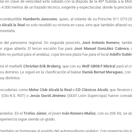
ar en clave de velocidad este sábado con la disputa de la 45ª Subida a la Mota
 4.300 metros de un trazado técnico, exigente y espectacular, donde la precisión
 incombustible
Humberto Janssens
, quien, al volante de su Porsche 911 GT3 (
 Alcalá la Real
no solo revalidó su victoria en casa, sino que también afianzó 
a montaña.
 del panorama regional. En segunda posición,
José Antonio Romero
, tambi
r sigue abierta. El tercer escalón fue para
José Manuel González Cabrera
,
to no puntuó para el andaluz, cuya tercera plaza fue para el local
Adolfo Gutié
rmó el marbellí
Christian Erik Broberg
, que con su
Wolf GB08 F Mistral
paró el c
 dominio. Le siguió en la clasificación el balear
Damià Bernat Moragues
, con
uy distintos.
de escuderías como
Motor Club Alcalá la Real
o
CD Clásicos Alcalá
, que llevaron
z
(Clio R.S. R3T) o
Jesús David Jiménez
(SEAT León Supercopa) fueron coreada
ralelos. En el
Trofeo Júnior
, el joven
Iván Romero Muñoz
, con su 206 XS, se al
xperiencia sigue siendo un grado.
o también un homenaje al espíritu del automovilismo andaluz. Con organización 