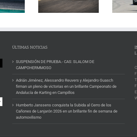
un cartel de lujo
mana de automovilismo
ÚLTIMAS NOTICIAS
I
L
SUSPENSIÓN DE PRUEBA.- CAS: SLALOM DE
C
CAMPOHERMMOSO
F
T
Adrián Jiménez, Alessandro Reuvers y Alejandro Guasch
F
firman un pleno de victorias en un brillante Campeonato de
E
Andalucía de Karting en Campillos
Humberto Janssens conquista la Subida al Cerro de los
Cañones de Lanjarón 2026 en un brillante fin de semana de
automovilismo