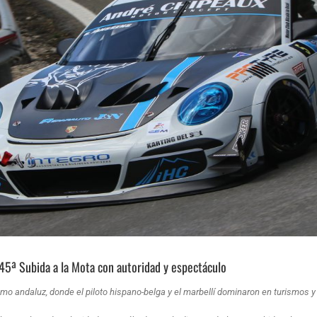
5ª Subida a la Mota con autoridad y espectáculo
ilismo andaluz, donde el piloto hispano-belga y el marbellí dominaron en turismo