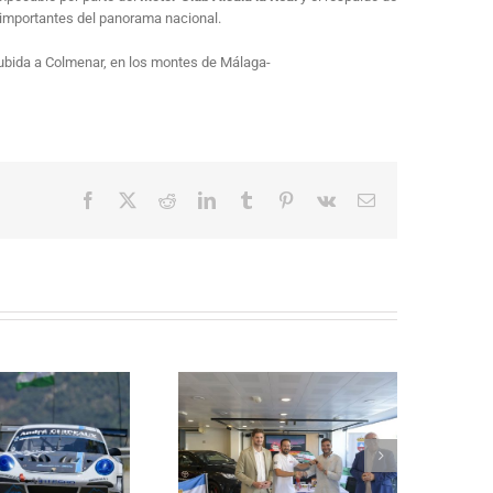
s importantes del panorama nacional.
Subida a Colmenar, en los montes de Málaga-
Facebook
X
Reddit
LinkedIn
Tumblr
Pinterest
Vk
Correo
electrónico
La Subida al Cerro de los
Cañones – Lanjarón 2026 se
resenta con lleno absoluto de
critos y el reto de revalidar su