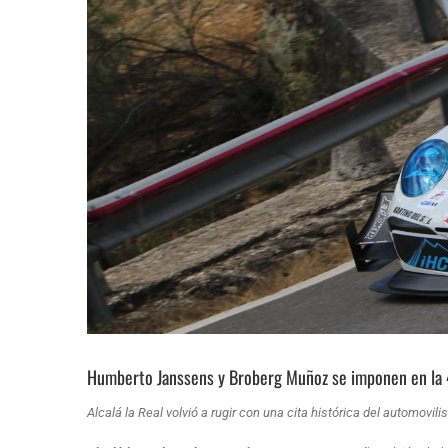
Humberto Janssens y Broberg Muñoz se imponen en la 4
Alcalá la Real volvió a rugir con una cita histórica del automov