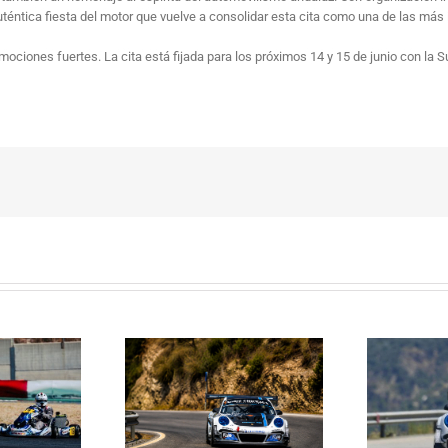
auténtica fiesta del motor que vuelve a consolidar esta cita como una de las má
iones fuertes. La cita está fijada para los próximos 14 y 15 de junio con la 
Janssens conquista la
La Subida al Cerro de los
 Cerro de los Cañones
p
Cañones levanta hoy el telón con
n 2026 en un brillante
ins