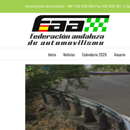
Saltar
Información de Contacto - Telf. 956 038 586 Fax 956 038 587 // f
al
contenido
Inicio
Noticias
Calendario 2026
Anuario
Ver
imagen
más
grande