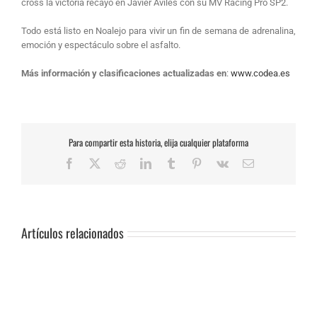
cross la victoria recayó en Javier Avilés con su MV Racing Pro SP2.
Todo está listo en Noalejo para vivir un fin de semana de adrenalina,
emoción y espectáculo sobre el asfalto.
Más información y clasificaciones actualizadas en
:
www.codea.es
Para compartir esta historia, elija cualquier plataforma
Facebook
X
Reddit
LinkedIn
Tumblr
Pinterest
Vk
Correo
electrónico
Artículos relacionados
SUSPENSIÓN
DE
PRUEBA.-