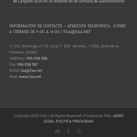
de Lanjarón 2026 en un brillante fin de semana de automovilismo
INFORMACIÓN DE CONTACTO – ATENCIÓN TELEFÓNICA : LUNES
A VIERNES DE 9:00 A 14:00 | FAA@FAA.NET
C/ Sto. Domingo, nº 22 Local 1- Edif. Almería , 11402 Jerez de la
Frontera, (Cádiz)
Teléfono:
956 038 586
Fax:
956 038 587
Email:
faa@faa.net
Web:
www.faa.net
Copyright 2026 FAA | All Rights Reserved | Powered by FAA |
AVISO
LEGAL
|
POLITICA PRIVACIDAD
YouTube
Facebook
X