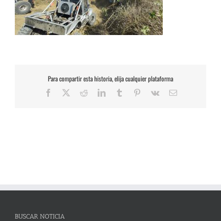
Para compartir esta historia, elija cualquier plataforma
Facebook
X
Reddit
LinkedIn
Tumblr
Pinterest
Vk
Correo
electrónico
BUSCAR NOTICIA