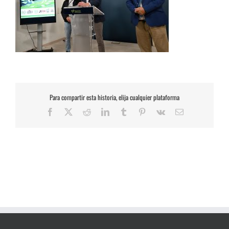
Para compartir esta historia, elija cualquier plataforma
Facebook
X
Reddit
LinkedIn
Tumblr
Pinterest
Vk
Correo
electrónico