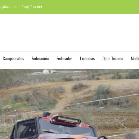
aa@faa.net
|
faa@faa.net
Campeonatos
Federación
Federados
Licencias
Dpto. Técnico
Mult