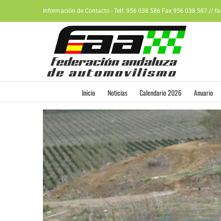
Saltar
Información de Contacto - Telf. 956 038 586 Fax 956 038 587 // f
al
contenido
Inicio
Noticias
Calendario 2026
Anuario
Ver
imagen
más
grande