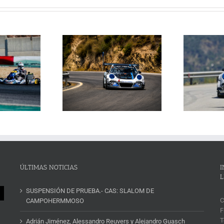
Janssens conquista la
La Subida al Cerro de los
 Cerro de los Cañones
p
Cañones levanta hoy el telón con
n 2026 en un brillante
ins
un cartel de lujo
mana de automovilismo
ÚLTIMAS NOTICIAS
I
L
SUSPENSIÓN DE PRUEBA.- CAS: SLALOM DE
C
CAMPOHERMMOSO
F
T
Adrián Jiménez, Alessandro Reuvers y Alejandro Guasch