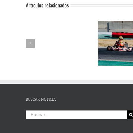
Artículos relacionados
SUSPENSIÓN
Adrián Jiménez, Alessandro
DE
Reuvers y Alejandro Guasch
Humberto 
PRUEBA.-
firman un pleno de victorias en
Subida al
CAS:
un brillante Campeonato de
de Lanjaró
SLALOM
Andalucía de Karting en
fin de se
DE
Campillos
CAMPOHERMMOSO
BUSCAR NOTICIA
Buscar: