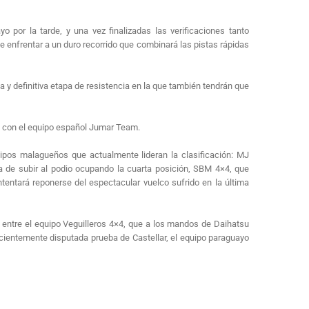
por la tarde, y una vez finalizadas las verificaciones tanto
e enfrentar a un duro recorrido que combinará las pistas rápidas
a y definitiva etapa de resistencia en la que también tendrán que
lo con el equipo español Jumar Team.
quipos malagueños que actualmente lideran la clasificación: MJ
a de subir al podio ocupando la cuarta posición, SBM 4×4, que
entará reponerse del espectacular vuelco sufrido en la última
á entre el equipo Veguilleros 4×4, que a los mandos de Daihatsu
ecientemente disputada prueba de Castellar, el equipo paraguayo