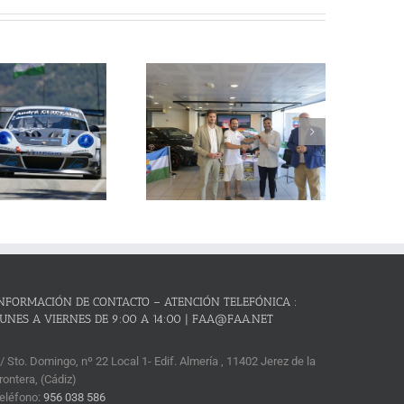
La Subida al Cerro de los
Cañones – Lanjarón 2026 se
resenta con lleno absoluto de
critos y el reto de revalidar su
condición de mejor prueba
andaluza de montaña
NFORMACIÓN DE CONTACTO – ATENCIÓN TELEFÓNICA :
UNES A VIERNES DE 9:00 A 14:00 | FAA@FAA.NET
/ Sto. Domingo, nº 22 Local 1- Edif. Almería , 11402 Jerez de la
rontera, (Cádiz)
eléfono:
956 038 586