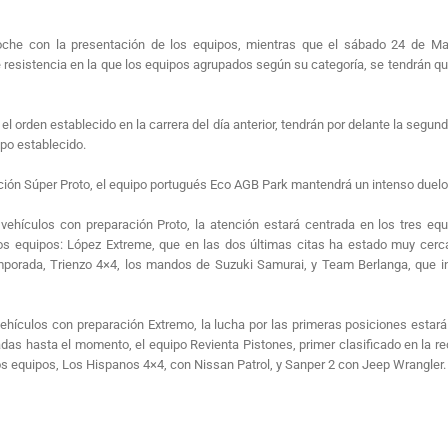
he con la presentación de los equipos, mientras que el sábado 24 de Mayo 
 resistencia en la que los equipos agrupados según su categoría, se tendrán qu
l orden establecido en la carrera del día anterior, tendrán por delante la segund
mpo establecido.
ración Súper Proto, el equipo portugués Eco AGB Park mantendrá un intenso due
 vehículos con preparación Proto, la atención estará centrada en los tres e
los equipos: López Extreme, que en las dos últimas citas ha estado muy cerc
orada, Trienzo 4×4, los mandos de Suzuki Samurai, y Team Berlanga, que int
vehículos con preparación Extremo, la lucha por las primeras posiciones estar
adas hasta el momento, el equipo Revienta Pistones, primer clasificado en la r
s equipos, Los Hispanos 4×4, con Nissan Patrol, y Sanper 2 con Jeep Wrangler.