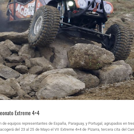
mpeonato Extreme 4×4
ión de equipos representantes de España, Paraguay, y Portugal, agrupados en tre
a acogerá del 23 al 25 de Mayo el VII Extreme 4×4 de Pizarra, tercera cita del 