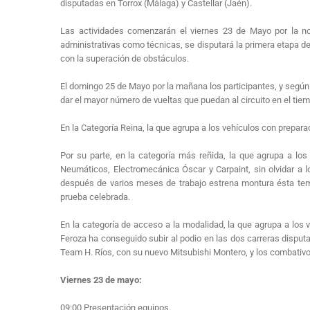
disputadas en Torrox (Málaga) y Castellar (Jaén).
Las actividades comenzarán el viernes 23 de Mayo por la noc
administrativas como técnicas, se disputará la primera etapa de
con la superación de obstáculos.
El domingo 25 de Mayo por la mañana los participantes, y según e
dar el mayor número de vueltas que puedan al circuito en el tie
En la Categoría Reina, la que agrupa a los vehículos con prepa
Por su parte, en la categoría más reñida, la que agrupa a los
Neumáticos, Electromecánica Óscar y Carpaint, sin olvidar a 
después de varios meses de trabajo estrena montura ésta temp
prueba celebrada.
En la categoría de acceso a la modalidad, la que agrupa a los 
Feroza ha conseguido subir al podio en las dos carreras disput
Team H. Ríos, con su nuevo Mitsubishi Montero, y los combativo
Viernes 23 de mayo:
09:00 Presentación equipos.