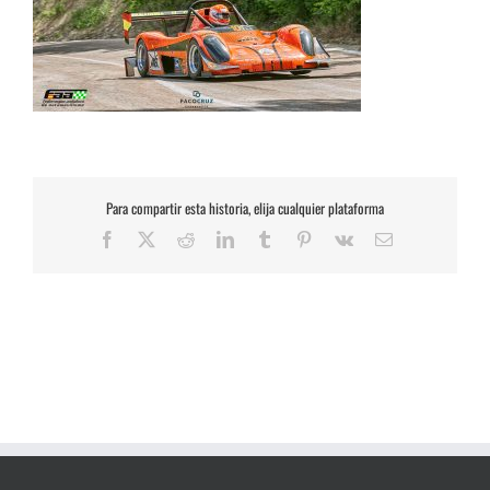
Para compartir esta historia, elija cualquier plataforma
Facebook
X
Reddit
LinkedIn
Tumblr
Pinterest
Vk
Correo
electrónico