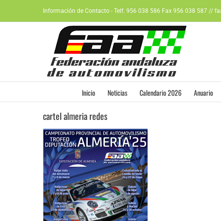
Saltar
Información de Contacto - Telf. 956 038 586 Fax 956 038 587 // f
al
contenido
Inicio
Noticias
Calendario 2026
Anuario
cartel almeria redes