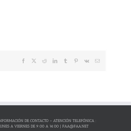
Facebook
X
Reddit
LinkedIn
Tumblr
Pinterest
Vk
Correo
electrónico
NFORMACIÓN DE CONTACTO – ATENCIÓN TELEFÓNICA :
UNES A VIERNES DE 9:00 A 14:00 | FAA@FAA.NET