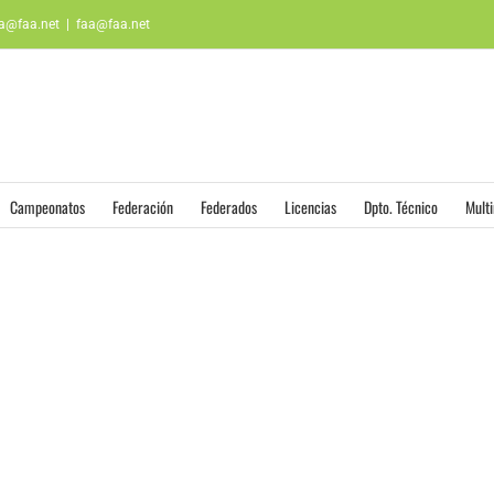
aa@faa.net
|
faa@faa.net
Campeonatos
Federación
Federados
Licencias
Dpto. Técnico
Mult