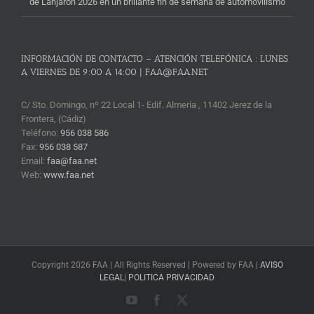
de Lanjarón 2026 en un brillante fin de semana de automovilismo
INFORMACIÓN DE CONTACTO – ATENCIÓN TELEFÓNICA : LUNES
A VIERNES DE 9:00 A 14:00 | FAA@FAA.NET
C/ Sto. Domingo, nº 22 Local 1- Edif. Almería , 11402 Jerez de la
Frontera, (Cádiz)
Teléfono:
956 038 586
Fax:
956 038 587
Email:
faa@faa.net
Web:
www.faa.net
Copyright 2026 FAA | All Rights Reserved | Powered by FAA |
AVISO
LEGAL
|
POLITICA PRIVACIDAD
YouTube
Facebook
X