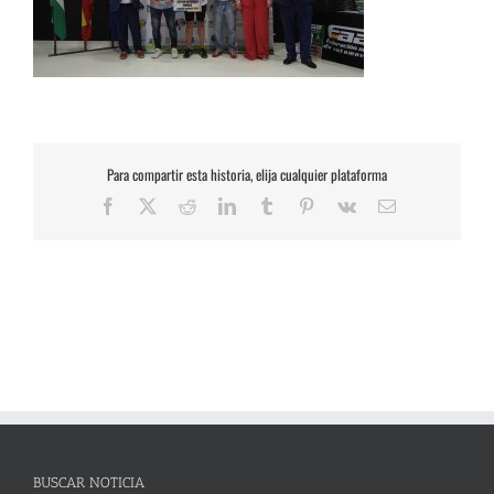
Para compartir esta historia, elija cualquier plataforma
Facebook
X
Reddit
LinkedIn
Tumblr
Pinterest
Vk
Correo
electrónico
BUSCAR NOTICIA