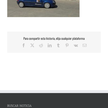
Para compartir esta historia, elija cualquier plataforma
Facebook
X
Reddit
LinkedIn
Tumblr
Pinterest
Vk
Correo
electrónico
BUSCAR NOTICIA