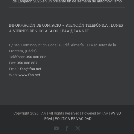
de Lanjarón 2026 en un brillante fin de semana de automovilismo
INFORMACIÓN DE CONTACTO – ATENCIÓN TELEFÓNICA : LUNES
A VIERNES DE 9:00 A 14:00 | FAA@FAA.NET
C/ Sto. Domingo, nº 22 Local 1- Edif. Almería , 11402 Jerez de la
Frontera, (Cádiz)
Teléfono:
956 038 586
Fax:
956 038 587
Email:
faa@faa.net
Web:
www.faa.net
Copyright 2026 FAA | All Rights Reserved | Powered by FAA |
AVISO
LEGAL
|
POLITICA PRIVACIDAD
YouTube
Facebook
X