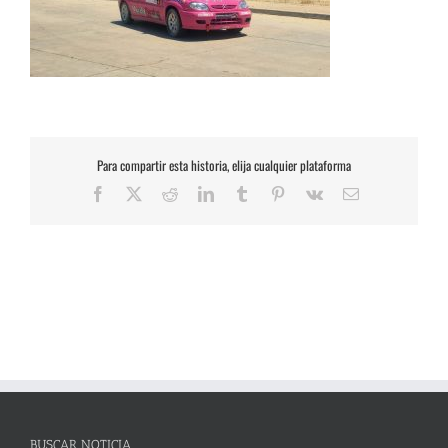
Para compartir esta historia, elija cualquier plataforma
Facebook
X
Reddit
LinkedIn
Tumblr
Pinterest
Vk
Correo
electrónico
BUSCAR NOTICIA