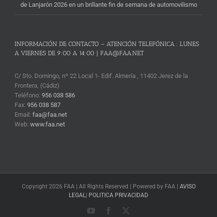
de Lanjarón 2026 en un brillante fin de semana de automovilismo
INFORMACIÓN DE CONTACTO – ATENCIÓN TELEFÓNICA : LUNES
A VIERNES DE 9:00 A 14:00 | FAA@FAA.NET
C/ Sto. Domingo, nº 22 Local 1- Edif. Almería , 11402 Jerez de la
Frontera, (Cádiz)
Teléfono:
956 038 586
Fax:
956 038 587
Email:
faa@faa.net
Web:
www.faa.net
Copyright 2026 FAA | All Rights Reserved | Powered by FAA |
AVISO
LEGAL
|
POLITICA PRIVACIDAD
YouTube
Facebook
X