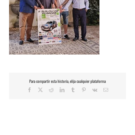
Para compartir esta historia, elija cualquier plataforma
Facebook
X
Reddit
LinkedIn
Tumblr
Pinterest
Vk
Correo
electrónico