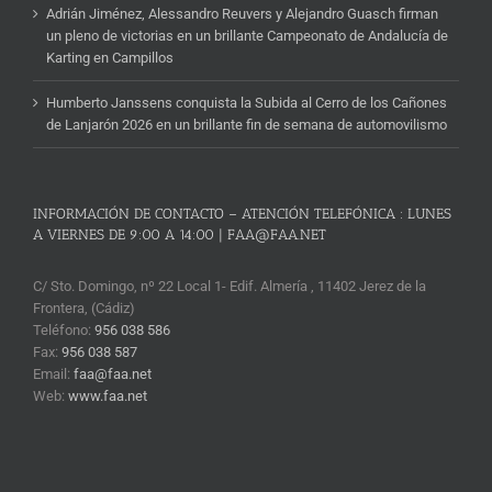
Adrián Jiménez, Alessandro Reuvers y Alejandro Guasch firman
un pleno de victorias en un brillante Campeonato de Andalucía de
Karting en Campillos
Humberto Janssens conquista la Subida al Cerro de los Cañones
de Lanjarón 2026 en un brillante fin de semana de automovilismo
INFORMACIÓN DE CONTACTO – ATENCIÓN TELEFÓNICA : LUNES
A VIERNES DE 9:00 A 14:00 | FAA@FAA.NET
C/ Sto. Domingo, nº 22 Local 1- Edif. Almería , 11402 Jerez de la
Frontera, (Cádiz)
Teléfono:
956 038 586
Fax:
956 038 587
Email:
faa@faa.net
Web:
www.faa.net