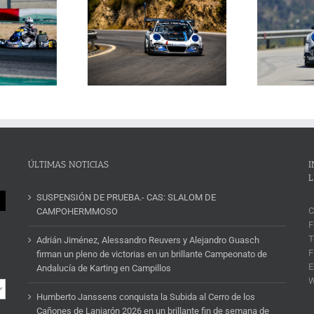
Janssens conquista la
La Subida al Cerro de los
 Cerro de los Cañones
p
Cañones levanta hoy el telón con
n 2026 en un brillante
ins
un cartel de lujo
mana de automovilismo
ÚLTIMAS NOTICIAS
I
L
SUSPENSIÓN DE PRUEBA.- CAS: SLALOM DE
C
CAMPOHERMMOSO
F
T
Adrián Jiménez, Alessandro Reuvers y Alejandro Guasch
F
firman un pleno de victorias en un brillante Campeonato de
E
Andalucía de Karting en Campillos
Humberto Janssens conquista la Subida al Cerro de los
Cañones de Lanjarón 2026 en un brillante fin de semana de