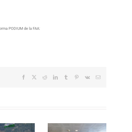
taforma PODIUM de la FAA:
Facebook
X
Reddit
LinkedIn
Tumblr
Pinterest
Vk
Correo
electrónico