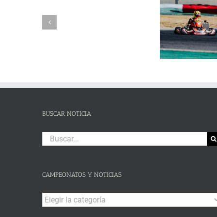
SUSPENSIÓN
Adrián Jiménez, Alessandro
DE
Reuvers y Alejandro Guasch
Humberto 
PRUEBA.-
firman un pleno de victorias en
Subida al
CAS:
un brillante Campeonato de
de Lanjaró
SLALOM
Andalucía de Karting en
fin de se
DE
Campillos
CAMPOHERMMOSO
BUSCAR NOTICIA
Buscar:
CAMPEONATOS Y NOTICIAS
Campeonatos
y
Noticias