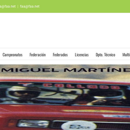
aa@faa.net
|
faa@faa.net
Campeonatos
Federación
Federados
Licencias
Dpto. Técnico
Mult