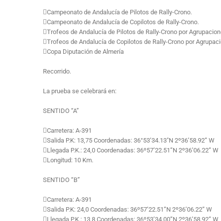
Campeonato de Andalucía de Pilotos de Rally-Crono.
Campeonato de Andalucía de Copilotos de Rally-Crono.
Trofeos de Andalucía de Pilotos de Rally-Crono por Agrupacion
Trofeos de Andalucía de Copilotos de Rally-Crono por Agrupac
Copa Diputación de Almería
Recorrido.
La prueba se celebrará en:
SENTIDO “A”
Carretera: A-391
Salida P.K: 13,75 Coordenadas: 36°53’34.13″N 2º36’58.92” W
Llegada P.K.: 24,0 Coordenadas: 36º57’22.51”N 2º36’06.22” W
Longitud: 10 Km.
SENTIDO “B”
Carretera: A-391
Salida P.K: 24,0 Coordenadas: 36º57’22.51”N 2º36’06.22” W
Llegada P.K.: 13,8 Coordenadas: 36º53’34.00”N 2º36’58.92” W