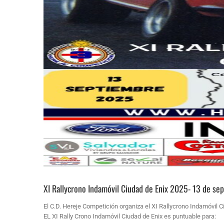
XI Rallycrono Indamóvil Ciudad de Enix 2025- 13 de se
El C.D. Hereje Competición organiza el XI Rallycrono Indamóvil 
EL XI Rally Crono Indamóvil Ciudad de Enix es puntuable para: