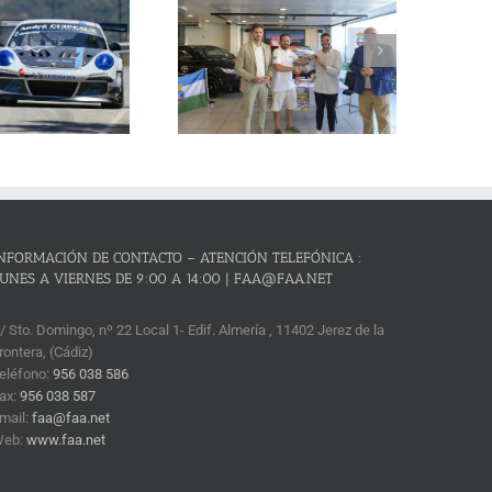
La Subida al Cerro de los
Cañones – Lanjarón 2026 se
resenta con lleno absoluto de
critos y el reto de revalidar su
condición de mejor prueba
andaluza de montaña
NFORMACIÓN DE CONTACTO – ATENCIÓN TELEFÓNICA :
UNES A VIERNES DE 9:00 A 14:00 | FAA@FAA.NET
/ Sto. Domingo, nº 22 Local 1- Edif. Almería , 11402 Jerez de la
rontera, (Cádiz)
eléfono:
956 038 586
ax:
956 038 587
mail:
faa@faa.net
Web:
www.faa.net