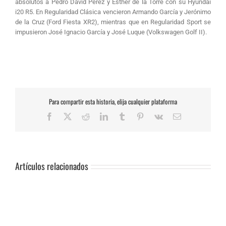
absolutos a Pedro David Pérez y Esther de la Torre con su Hyundai
i20 R5. En Regularidad Clásica vencieron Armando García y Jerónimo
de la Cruz (Ford Fiesta XR2), mientras que en Regularidad Sport se
impusieron José Ignacio García y José Luque (Volkswagen Golf II).
Para compartir esta historia, elija cualquier plataforma
Facebook
X
Reddit
LinkedIn
Tumblr
Pinterest
Vk
Correo
electrónico
Artículos relacionados
SUSPENSIÓN
DE
PRUEBA.-