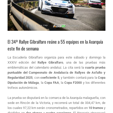
El 34º Rallye Gibralfaro reúne a 55 equipos en la Axarquía
este fin de semana
La Escudería Gibralfaro organiza para este sábado y domingo la
XXXIV edición del
Rallye Gibralfaro
, una de las pruebas más
emblemáticas del calendario andaluz. La cita será la
cuarta prueba
puntuable del Campeonato de Andalucía de Rallyes de Asfalto y
Regularidad 2025
, con
coeficiente 5
, y también contará para la
Copa
Diputación de Málaga
, la
Copa FAA
, la
Copa F2000
y los diferentes
trofeos autonómicos.
La prueba se disputará en la comarca de la Axarquía malagueña, con
sede en Rincón de la Victoria, y recorrerá un total de 334,47 km, de
los cuales 97,22 km serán cronometrados, repartidos en
10 tramos
y
divididos en
dos etapas
y
cuatro secciones
. El itinerario atravesará