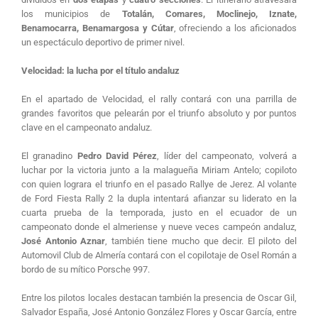
los municipios de
Totalán, Comares, Moclinejo, Iznate,
Benamocarra, Benamargosa y Cútar
, ofreciendo a los aficionados
un espectáculo deportivo de primer nivel.
Velocidad: la lucha por el título andaluz
En el apartado de Velocidad, el rally contará con una parrilla de
grandes favoritos que pelearán por el triunfo absoluto y por puntos
clave en el campeonato andaluz.
El granadino
Pedro David Pérez
, líder del campeonato, volverá a
luchar por la victoria junto a la malagueña Miriam Antelo; copiloto
con quien lograra el triunfo en el pasado Rallye de Jerez. Al volante
de Ford Fiesta Rally 2 la dupla intentará afianzar su liderato en la
cuarta prueba de la temporada, justo en el ecuador de un
campeonato donde el almeriense y nueve veces campeón andaluz,
José Antonio Aznar
, también tiene mucho que decir. El piloto del
Automovil Club de Almería contará con el copilotaje de Osel Román a
bordo de su mítico Porsche 997.
Entre los pilotos locales destacan también la presencia de Oscar Gil,
Salvador España, José Antonio González Flores y Oscar García, entre