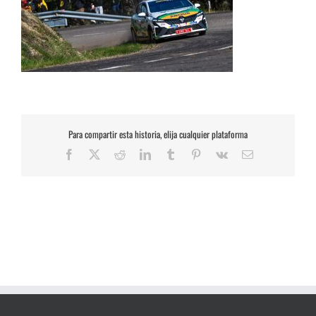
Para compartir esta historia, elija cualquier plataforma
Facebook
X
Reddit
LinkedIn
Tumblr
Pinterest
Vk
Correo
electrónico