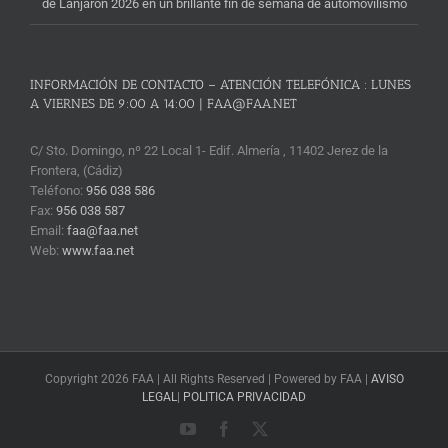
de Lanjarón 2026 en un brillante fin de semana de automovilismo
INFORMACIÓN DE CONTACTO – ATENCIÓN TELEFÓNICA : LUNES
A VIERNES DE 9:00 A 14:00 | FAA@FAA.NET
C/ Sto. Domingo, nº 22 Local 1- Edif. Almería , 11402 Jerez de la
Frontera, (Cádiz)
Teléfono:
956 038 586
Fax:
956 038 587
Email:
faa@faa.net
Web:
www.faa.net
Copyright 2026 FAA | All Rights Reserved | Powered by FAA |
AVISO
LEGAL
|
POLITICA PRIVACIDAD
YouTube
Facebook
X