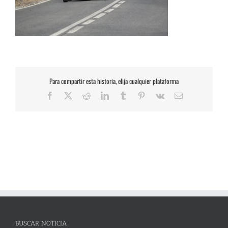
Para compartir esta historia, elija cualquier plataforma
Facebook
X
Reddit
LinkedIn
Tumblr
Pinterest
Vk
Correo
electrónico
BUSCAR NOTICIA