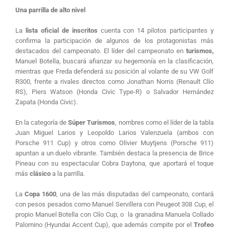
Una parrilla de alto nivel
La
lista oficial de inscritos
cuenta con 14 pilotos participantes y
confirma la participación de algunos de los protagonistas más
destacados del campeonato. El líder del campeonato en
turismos,
Manuel Botella, buscará afianzar su hegemonía en la clasificación,
mientras que Freda defenderá su posición al volante de su VW Golf
R300, frente a rivales directos como Jonathan Norris (Renault Clío
RS), Piers Watson (Honda Civic Type-R) o Salvador Hernández
Zapata (Honda Civic).
En la categoría de
Súper Turismos
, nombres como el líder de la tabla
Juan Miguel Larios y Leopoldo Larios Valenzuela (ambos con
Porsche 911 Cup) y otros como Olivier Muytjens (Porsche 911)
apuntan a un duelo vibrante. También destaca la presencia de Brice
Pineau con su espectacular Cobra Daytona, que aportará el toque
más
clásico
a la parrilla.
La
Copa 1600
, una de las más disputadas del campeonato, contará
con pesos pesados como Manuel Servillera con Peugeot 308 Cup, el
propio Manuel Botella con Clío Cup, o la granadina Manuela Collado
Palomino (Hyundai Accent Cup), que además compite por el
Trofeo